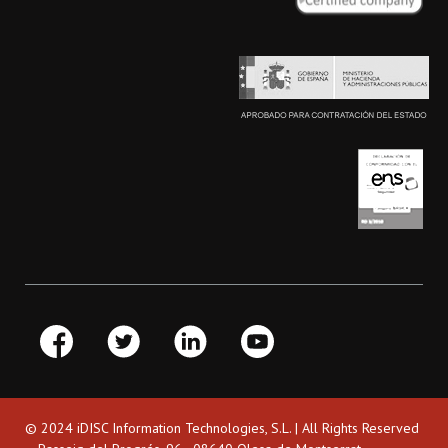
© 2024 iDISC Information Technologies, S.L. | All Rights Reserved